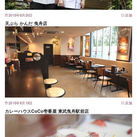
2015年8月20日
店舗
天ぷら かんだ 曳舟店
2015年8月19日
店舗
カレーハウスCoCo壱番屋 東武曳舟駅前店